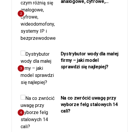
analogowe, cyfrowe,
wideodomofony, systemy
IP i bezprzewodowe
2
Dystrybutor wody dla małej
firmy – jaki model
sprawdzi się najlepiej?
3
Na co zwrócić uwagę przy
wyborze felg stalowych 14
cali?
4