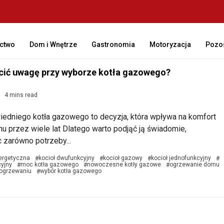
ctwo
Dom i Wnętrze
Gastronomia
Motoryzacja
Pozos
cić uwagę przy wyborze kotła gazowego?
4 mins read
edniego kotła gazowego to decyzja, która wpływa na komfort
u przez wiele lat Dlatego warto podjąć ją świadomie,
 zarówno potrzeby...
ergetyczna
kocioł dwufunkcyjny
kocioł gazowy
kocioł jednofunkcyjny
#
#
#
#
yjny
moc kotła gazowego
nowoczesne kotły gazowe
ogrzewanie domu
#
#
#
ogrzewaniu
wybór kotła gazowego
#