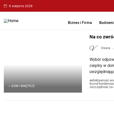
6 sierpnia 2026
Biznes i Firma
Budowni
Na co zwró
Visera
Wybór odpowi
cieplny w dom
uwzględniając
efektywność en
#
kocioł kondensac
DOM I WNĘTRZE
oszczędność na 