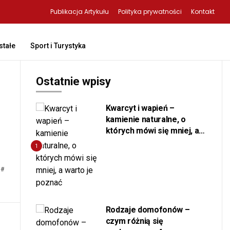
Publikacja Artykułu
Polityka prywatności
Kontakt
tałe
Sport i Turystyka
Ostatnie wpisy
Kwarcyt i wapień –
kamienie naturalne, o
których mówi się mniej, a
warto je poznać
1
#
Rodzaje domofonów –
czym różnią się