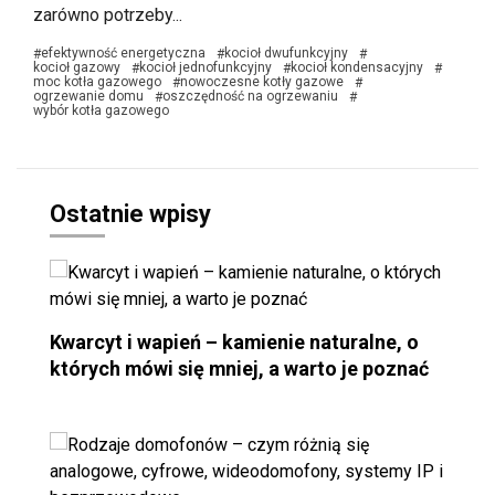
zarówno potrzeby...
efektywność energetyczna
kocioł dwufunkcyjny
#
#
#
kocioł gazowy
kocioł jednofunkcyjny
kocioł kondensacyjny
#
#
#
moc kotła gazowego
nowoczesne kotły gazowe
#
#
ogrzewanie domu
oszczędność na ogrzewaniu
#
#
wybór kotła gazowego
Ostatnie wpisy
Kwarcyt i wapień – kamienie naturalne, o
których mówi się mniej, a warto je poznać