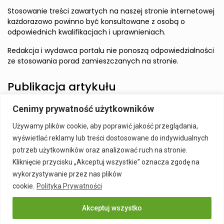
Stosowanie treści zawartych na naszej stronie internetowej
każdorazowo powinno być konsultowane z osobą o
odpowiednich kwalifikacjach i uprawnieniach.
Redakcja i wydawca portalu nie ponoszą odpowiedzialności
ze stosowania porad zamieszczanych na stronie.
Publikacja artykułu
Cenimy prywatność użytkowników
Wzbudź zainteresowanie Czytelnika i zamieść artykuł w
Używamy plików cookie, aby poprawić jakość przeglądania,
naszym serwisie.
wyświetlać reklamy lub treści dostosowane do indywidualnych
Szczegóły:
Publikacja Artykułu
potrzeb użytkowników oraz analizować ruch na stronie.
Kliknięcie przycisku „Akceptuj wszystkie” oznacza zgodę na
wykorzystywanie przez nas plików
cookie.
Polityka Prywatności
Akceptuj wszystko
Publikacja Artykułu
Polityka prywatności
Kontakt