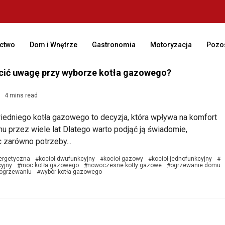
ctwo
Dom i Wnętrze
Gastronomia
Motoryzacja
Pozos
cić uwagę przy wyborze kotła gazowego?
4 mins read
edniego kotła gazowego to decyzja, która wpływa na komfort
u przez wiele lat Dlatego warto podjąć ją świadomie,
 zarówno potrzeby...
ergetyczna
kocioł dwufunkcyjny
kocioł gazowy
kocioł jednofunkcyjny
#
#
#
#
yjny
moc kotła gazowego
nowoczesne kotły gazowe
ogrzewanie domu
#
#
#
ogrzewaniu
wybór kotła gazowego
#