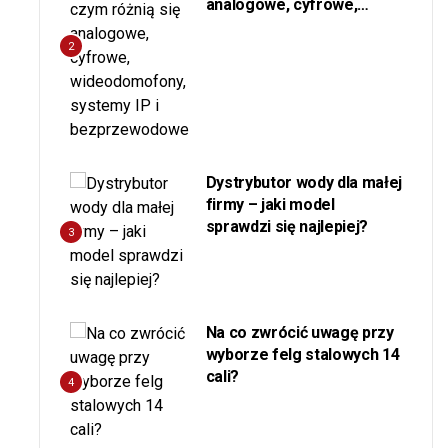
analogowe, cyfrowe,
wideodomofony, systemy
IP i bezprzewodowe
2
Dystrybutor wody dla małej
firmy – jaki model
sprawdzi się najlepiej?
3
Na co zwrócić uwagę przy
wyborze felg stalowych 14
cali?
4