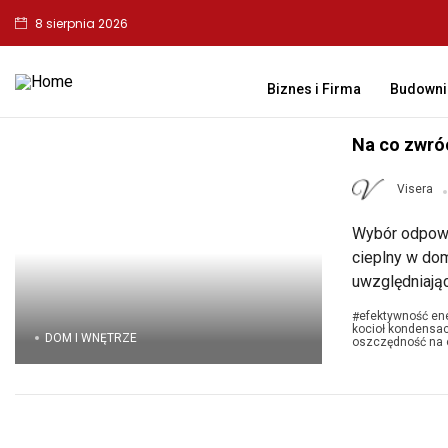
8 sierpnia 2026
Biznes i Firma
Budowni
Na co zwró
Visera
Wybór odpowi
cieplny w dom
uwzględniając
efektywność en
#
kocioł kondensac
DOM I WNĘTRZE
oszczędność na 