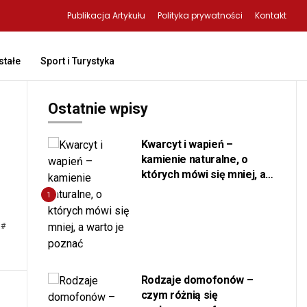
Publikacja Artykułu
Polityka prywatności
Kontakt
tałe
Sport i Turystyka
Ostatnie wpisy
Kwarcyt i wapień –
kamienie naturalne, o
których mówi się mniej, a
warto je poznać
1
#
Rodzaje domofonów –
czym różnią się