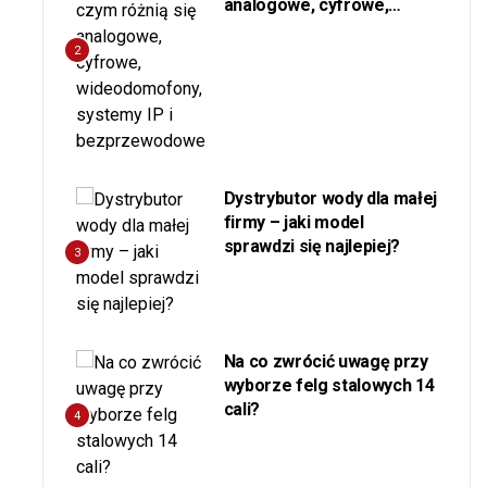
analogowe, cyfrowe,
wideodomofony, systemy
IP i bezprzewodowe
2
Dystrybutor wody dla małej
firmy – jaki model
sprawdzi się najlepiej?
3
Na co zwrócić uwagę przy
wyborze felg stalowych 14
cali?
4