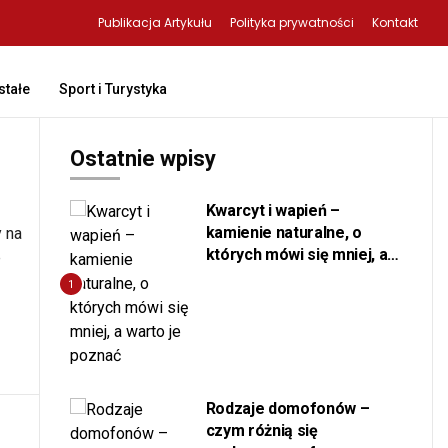
Publikacja Artykułu
Polityka prywatności
Kontakt
tałe
Sport i Turystyka
Ostatnie wpisy
Kwarcyt i wapień –
kamienie naturalne, o
y na
których mówi się mniej, a
e
warto je poznać
1
Rodzaje domofonów –
czym różnią się