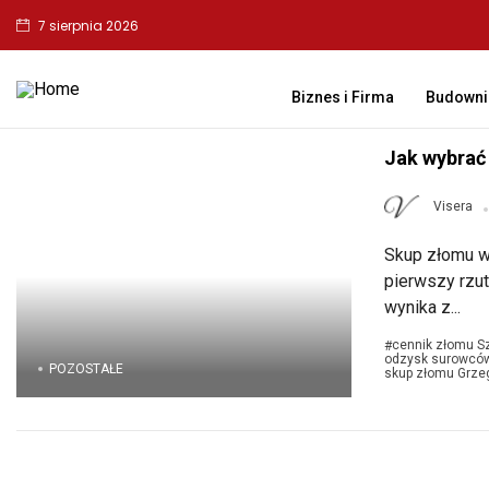
7 sierpnia 2026
Biznes i Firma
Budowni
Jak wybrać
Visera
Skup złomu w 
pierwszy rzut
wynika z...
cennik złomu S
#
odzysk surowców
POZOSTAŁE
skup złomu Grze