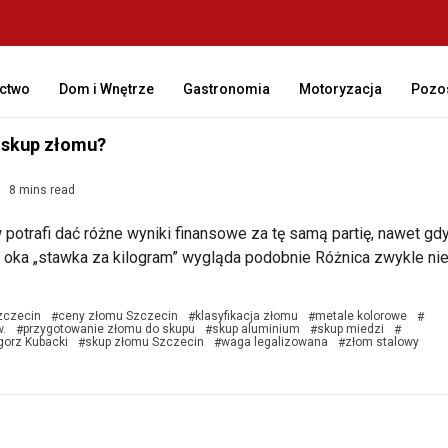
ctwo
Dom i Wnętrze
Gastronomia
Motoryzacja
Pozos
 skup złomu?
8 mins read
potrafi dać różne wyniki finansowe za tę samą partię, nawet gd
 oka „stawka za kilogram” wygląda podobnie Różnica zwykle ni
zczecin
ceny złomu Szczecin
klasyfikacja złomu
metale kolorowe
#
#
#
#
.
przygotowanie złomu do skupu
skup aluminium
skup miedzi
#
#
#
#
gorz Kubacki
skup złomu Szczecin
waga legalizowana
złom stalowy
#
#
#