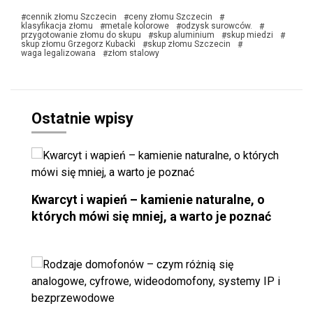
cennik złomu Szczecin
ceny złomu Szczecin
#
#
#
klasyfikacja złomu
metale kolorowe
odzysk surowców.
#
#
#
przygotowanie złomu do skupu
skup aluminium
skup miedzi
#
#
#
skup złomu Grzegorz Kubacki
skup złomu Szczecin
#
#
waga legalizowana
złom stalowy
#
Ostatnie wpisy
Kwarcyt i wapień – kamienie naturalne, o
których mówi się mniej, a warto je poznać