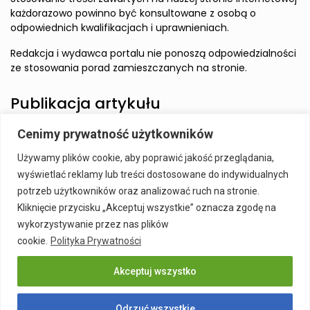
każdorazowo powinno być konsultowane z osobą o
odpowiednich kwalifikacjach i uprawnieniach.
Redakcja i wydawca portalu nie ponoszą odpowiedzialności
ze stosowania porad zamieszczanych na stronie.
Publikacja artykułu
Cenimy prywatność użytkowników
Wzbudź zainteresowanie Czytelnika i zamieść artykuł w
Używamy plików cookie, aby poprawić jakość przeglądania,
naszym serwisie.
wyświetlać reklamy lub treści dostosowane do indywidualnych
Szczegóły:
Publikacja Artykułu
potrzeb użytkowników oraz analizować ruch na stronie.
Kliknięcie przycisku „Akceptuj wszystkie” oznacza zgodę na
wykorzystywanie przez nas plików
cookie.
Polityka Prywatności
Akceptuj wszystko
Publikacja Artykułu
Polityka prywatności
Kontakt
Odrzuć wszystkie