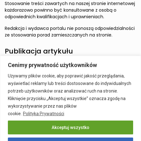
Stosowanie treści zawartych na naszej stronie internetowej
każdorazowo powinno być konsultowane z osobą o
odpowiednich kwalifikacjach i uprawnieniach.
Redakcja i wydawca portalu nie ponoszą odpowiedzialności
ze stosowania porad zamieszczanych na stronie.
Publikacja artykułu
Cenimy prywatność użytkowników
Wzbudź zainteresowanie Czytelnika i zamieść artykuł w
Używamy plików cookie, aby poprawić jakość przeglądania,
naszym serwisie.
wyświetlać reklamy lub treści dostosowane do indywidualnych
Szczegóły:
Publikacja Artykułu
potrzeb użytkowników oraz analizować ruch na stronie.
Kliknięcie przycisku „Akceptuj wszystkie” oznacza zgodę na
wykorzystywanie przez nas plików
cookie.
Polityka Prywatności
Akceptuj wszystko
Publikacja Artykułu
Polityka prywatności
Kontakt