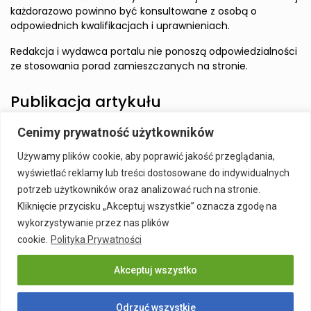
każdorazowo powinno być konsultowane z osobą o
odpowiednich kwalifikacjach i uprawnieniach.
Redakcja i wydawca portalu nie ponoszą odpowiedzialności
ze stosowania porad zamieszczanych na stronie.
Publikacja artykułu
Cenimy prywatność użytkowników
Wzbudź zainteresowanie Czytelnika i zamieść artykuł w
Używamy plików cookie, aby poprawić jakość przeglądania,
naszym serwisie.
wyświetlać reklamy lub treści dostosowane do indywidualnych
Szczegóły:
Publikacja Artykułu
potrzeb użytkowników oraz analizować ruch na stronie.
Kliknięcie przycisku „Akceptuj wszystkie” oznacza zgodę na
wykorzystywanie przez nas plików
cookie.
Polityka Prywatności
Akceptuj wszystko
Publikacja Artykułu
Polityka prywatności
Kontakt
Odrzuć wszystkie