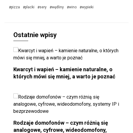
pizza
placki
sery
wędliny
wino
wypieki
#
#
#
#
#
#
Ostatnie wpisy
Kwarcyt i wapień – kamienie naturalne, o
których mówi się mniej, a warto je poznać
Rodzaje domofonów – czym różnią się
analogowe, cyfrowe, wideodomofony,