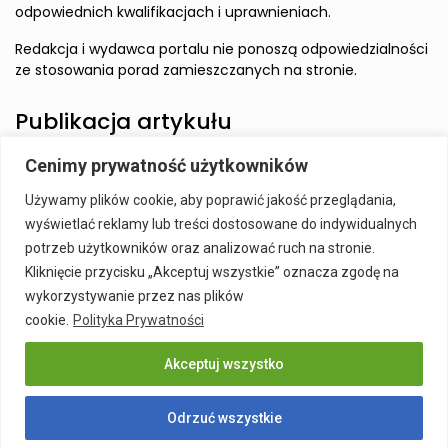
odpowiednich kwalifikacjach i uprawnieniach.
Redakcja i wydawca portalu nie ponoszą odpowiedzialności
ze stosowania porad zamieszczanych na stronie.
Publikacja artykułu
Cenimy prywatność użytkowników
Wzbudź zainteresowanie Czytelnika i zamieść artykuł w
Używamy plików cookie, aby poprawić jakość przeglądania,
naszym serwisie.
wyświetlać reklamy lub treści dostosowane do indywidualnych
Szczegóły:
Publikacja Artykułu
potrzeb użytkowników oraz analizować ruch na stronie.
Kliknięcie przycisku „Akceptuj wszystkie” oznacza zgodę na
wykorzystywanie przez nas plików
cookie.
Polityka Prywatności
Akceptuj wszystko
Publikacja Artykułu
Polityka prywatności
Kontakt
Odrzuć wszystkie