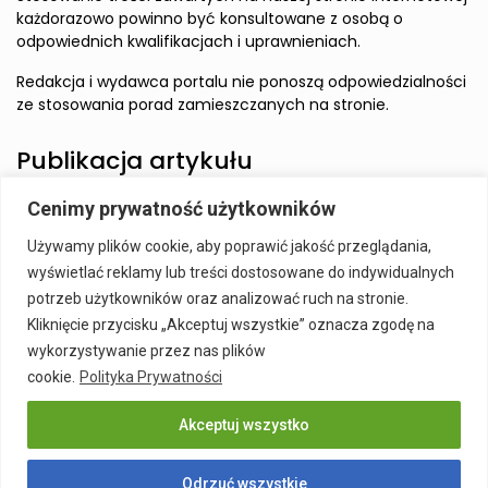
każdorazowo powinno być konsultowane z osobą o
odpowiednich kwalifikacjach i uprawnieniach.
Redakcja i wydawca portalu nie ponoszą odpowiedzialności
ze stosowania porad zamieszczanych na stronie.
Publikacja artykułu
Cenimy prywatność użytkowników
Wzbudź zainteresowanie Czytelnika i zamieść artykuł w
Używamy plików cookie, aby poprawić jakość przeglądania,
naszym serwisie.
wyświetlać reklamy lub treści dostosowane do indywidualnych
Szczegóły:
Publikacja Artykułu
potrzeb użytkowników oraz analizować ruch na stronie.
Kliknięcie przycisku „Akceptuj wszystkie” oznacza zgodę na
wykorzystywanie przez nas plików
cookie.
Polityka Prywatności
Akceptuj wszystko
Publikacja Artykułu
Polityka prywatności
Kontakt
Odrzuć wszystkie