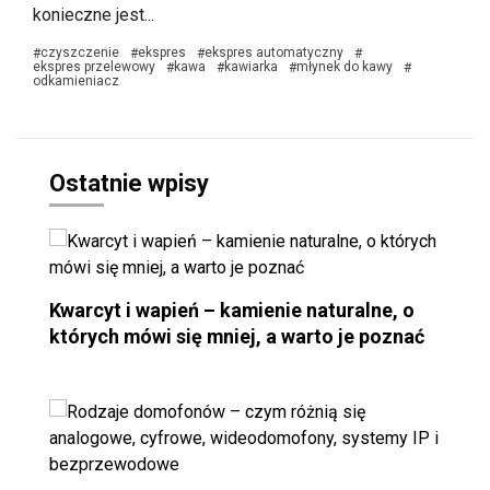
konieczne jest...
czyszczenie
ekspres
ekspres automatyczny
#
#
#
#
ekspres przelewowy
kawa
kawiarka
młynek do kawy
#
#
#
#
odkamieniacz
Ostatnie wpisy
Kwarcyt i wapień – kamienie naturalne, o
których mówi się mniej, a warto je poznać