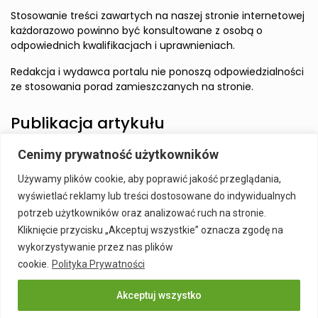
Stosowanie treści zawartych na naszej stronie internetowej
każdorazowo powinno być konsultowane z osobą o
odpowiednich kwalifikacjach i uprawnieniach.
Redakcja i wydawca portalu nie ponoszą odpowiedzialności
ze stosowania porad zamieszczanych na stronie.
Publikacja artykułu
Cenimy prywatność użytkowników
Wzbudź zainteresowanie Czytelnika i zamieść artykuł w
Używamy plików cookie, aby poprawić jakość przeglądania,
naszym serwisie.
wyświetlać reklamy lub treści dostosowane do indywidualnych
Szczegóły:
Publikacja Artykułu
potrzeb użytkowników oraz analizować ruch na stronie.
Kliknięcie przycisku „Akceptuj wszystkie” oznacza zgodę na
wykorzystywanie przez nas plików
cookie.
Polityka Prywatności
Akceptuj wszystko
Publikacja Artykułu
Polityka prywatności
Kontakt