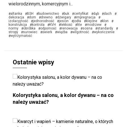
wielorodzinnym, komercyjnym i...
altanka
BSH
budownictwo
buk
certyfikat
dąb
dach
#
#
#
#
#
#
#
#
dekoracja
dom
drewno
dźwigary
impregnacja
#
#
#
#
#
izolacyjność
jednorodność
jesion
jodła
klejone
klon
#
#
#
#
#
#
konstrukcja
kontrola
KVH
lekkość
lite
modrzew
#
#
#
#
#
#
normy
obróbka
odporność
renowacja
sosna
standardy
#
#
#
#
#
#
stropy
surowiec
świerk
więźba
wilgotność
wykończenie
#
#
#
#
#
wytrzymałość
#
Ostatnie wpisy
Kolorystyka salonu, a kolor dywanu – na co
należy uważać?