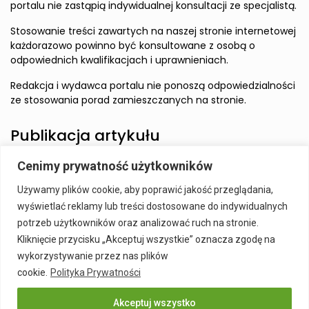
portalu nie zastąpią indywidualnej konsultacji ze specjalistą.
Stosowanie treści zawartych na naszej stronie internetowej
każdorazowo powinno być konsultowane z osobą o
odpowiednich kwalifikacjach i uprawnieniach.
Redakcja i wydawca portalu nie ponoszą odpowiedzialności
ze stosowania porad zamieszczanych na stronie.
Publikacja artykułu
Cenimy prywatność użytkowników
Wzbudź zainteresowanie Czytelnika i zamieść artykuł w
Używamy plików cookie, aby poprawić jakość przeglądania,
naszym serwisie.
wyświetlać reklamy lub treści dostosowane do indywidualnych
Szczegóły:
Publikacja Artykułu
potrzeb użytkowników oraz analizować ruch na stronie.
Kliknięcie przycisku „Akceptuj wszystkie” oznacza zgodę na
wykorzystywanie przez nas plików
cookie.
Polityka Prywatności
Akceptuj wszystko