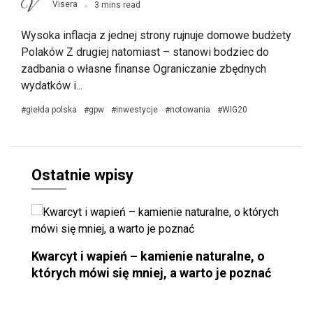
Visera
3 mins read
Wysoka inflacja z jednej strony rujnuje domowe budżety
Polaków Z drugiej natomiast – stanowi bodziec do
zadbania o własne finanse Ograniczanie zbędnych
wydatków i...
giełda polska
gpw
inwestycje
notowania
WIG20
#
#
#
#
#
Ostatnie wpisy
Kwarcyt i wapień – kamienie naturalne, o
których mówi się mniej, a warto je poznać