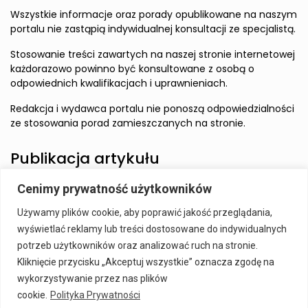
Wszystkie informacje oraz porady opublikowane na naszym
portalu nie zastąpią indywidualnej konsultacji ze specjalistą.
Stosowanie treści zawartych na naszej stronie internetowej
każdorazowo powinno być konsultowane z osobą o
odpowiednich kwalifikacjach i uprawnieniach.
Redakcja i wydawca portalu nie ponoszą odpowiedzialności
ze stosowania porad zamieszczanych na stronie.
Publikacja artykułu
Cenimy prywatność użytkowników
Wzbudź zainteresowanie Czytelnika i zamieść artykuł w
Używamy plików cookie, aby poprawić jakość przeglądania,
naszym serwisie.
wyświetlać reklamy lub treści dostosowane do indywidualnych
Szczegóły:
Publikacja Artykułu
potrzeb użytkowników oraz analizować ruch na stronie.
Kliknięcie przycisku „Akceptuj wszystkie” oznacza zgodę na
wykorzystywanie przez nas plików
cookie.
Polityka Prywatności