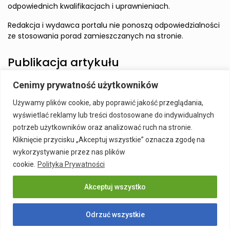
odpowiednich kwalifikacjach i uprawnieniach.
Redakcja i wydawca portalu nie ponoszą odpowiedzialności
ze stosowania porad zamieszczanych na stronie.
Publikacja artykułu
Cenimy prywatność użytkowników
Wzbudź zainteresowanie Czytelnika i zamieść artykuł w
Używamy plików cookie, aby poprawić jakość przeglądania,
naszym serwisie.
wyświetlać reklamy lub treści dostosowane do indywidualnych
Szczegóły:
Publikacja Artykułu
potrzeb użytkowników oraz analizować ruch na stronie.
Kliknięcie przycisku „Akceptuj wszystkie” oznacza zgodę na
wykorzystywanie przez nas plików
cookie.
Polityka Prywatności
Akceptuj wszystko
Publikacja Artykułu
Polityka prywatności
Kontakt
Odrzuć wszystkie