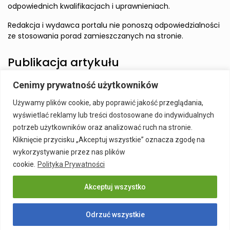
odpowiednich kwalifikacjach i uprawnieniach.
Redakcja i wydawca portalu nie ponoszą odpowiedzialności
ze stosowania porad zamieszczanych na stronie.
Publikacja artykułu
Cenimy prywatność użytkowników
Wzbudź zainteresowanie Czytelnika i zamieść artykuł w
Używamy plików cookie, aby poprawić jakość przeglądania,
naszym serwisie.
wyświetlać reklamy lub treści dostosowane do indywidualnych
Szczegóły:
Publikacja Artykułu
potrzeb użytkowników oraz analizować ruch na stronie.
Kliknięcie przycisku „Akceptuj wszystkie” oznacza zgodę na
wykorzystywanie przez nas plików
cookie.
Polityka Prywatności
Akceptuj wszystko
Publikacja Artykułu
Polityka prywatności
Kontakt
Odrzuć wszystkie