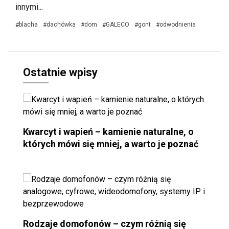
innymi...
blacha
dachówka
dom
GALECO
gont
odwodnienia
#
#
#
#
#
#
Ostatnie wpisy
Kwarcyt i wapień – kamienie naturalne, o
których mówi się mniej, a warto je poznać
Rodzaje domofonów – czym różnią się