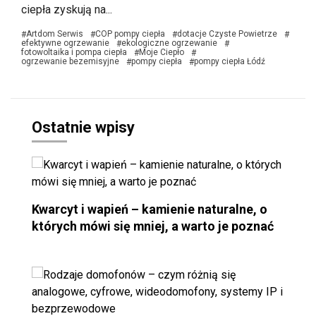
ciepła zyskują na...
Artdom Serwis
COP pompy ciepła
dotacje Czyste Powietrze
#
#
#
#
efektywne ogrzewanie
ekologiczne ogrzewanie
#
#
fotowoltaika i pompa ciepła
Moje Ciepło
#
#
ogrzewanie bezemisyjne
pompy ciepła
pompy ciepła Łódź
#
#
Ostatnie wpisy
Kwarcyt i wapień – kamienie naturalne, o
których mówi się mniej, a warto je poznać