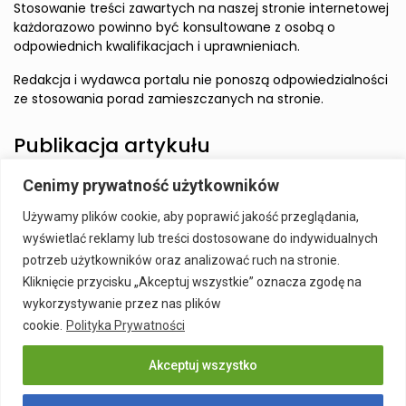
Stosowanie treści zawartych na naszej stronie internetowej
każdorazowo powinno być konsultowane z osobą o
odpowiednich kwalifikacjach i uprawnieniach.
Redakcja i wydawca portalu nie ponoszą odpowiedzialności
ze stosowania porad zamieszczanych na stronie.
Publikacja artykułu
Cenimy prywatność użytkowników
Wzbudź zainteresowanie Czytelnika i zamieść artykuł w
Używamy plików cookie, aby poprawić jakość przeglądania,
naszym serwisie.
wyświetlać reklamy lub treści dostosowane do indywidualnych
Szczegóły:
Publikacja Artykułu
potrzeb użytkowników oraz analizować ruch na stronie.
Kliknięcie przycisku „Akceptuj wszystkie” oznacza zgodę na
wykorzystywanie przez nas plików
cookie.
Polityka Prywatności
Akceptuj wszystko
Publikacja Artykułu
Polityka prywatności
Kontakt