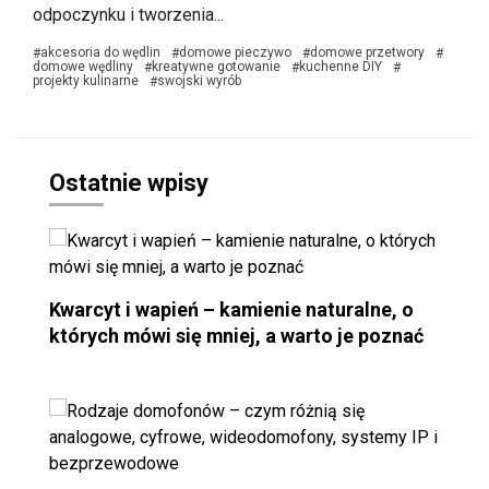
odpoczynku i tworzenia...
akcesoria do wędlin
domowe pieczywo
domowe przetwory
#
#
#
#
domowe wędliny
kreatywne gotowanie
kuchenne DIY
#
#
#
projekty kulinarne
swojski wyrób
#
Ostatnie wpisy
Kwarcyt i wapień – kamienie naturalne, o
których mówi się mniej, a warto je poznać