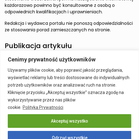
każdorazowo powinno być konsultowane z osobą o
odpowiednich kwalifikacjach i uprawnieniach.
Redakcja i wydawca portalu nie ponoszą odpowiedzialności
ze stosowania porad zamieszczanych na stronie.
Publikacja artykułu
Cenimy prywatność użytkowników
Wzbudź zainteresowanie Czytelnika i zamieść artykuł w
Używamy plików cookie, aby poprawić jakość przeglądania,
naszym serwisie.
wyświetlać reklamy lub treści dostosowane do indywidualnych
Szczegóły:
Publikacja Artykułu
potrzeb użytkowników oraz analizować ruch na stronie.
Kliknięcie przycisku „Akceptuj wszystkie” oznacza zgodę na
wykorzystywanie przez nas plików
cookie.
Polityka Prywatności
Akceptuj wszystko
Publikacja Artykułu
Polityka prywatności
Kontakt
Odrzuć wszystkie