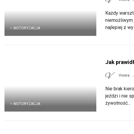
Każdy warszt
niemożliwym j
najlepiej z wys
MOTORYZACJA
Jak prawid
Visera
Nie brak kier
jeździ i nie
żywotność...
MOTORYZACJA