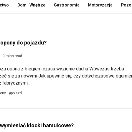
ctwo
Dom i Wnętrze
Gastronomia
Motoryzacja
Pozos
 opony do pojazdu?
3 mins read
sza opona z biegiem czasu wyzionie ducha Wówczas trzeba
rzeć się za nowymi Jak upewnić się, czy dotychczasowe ogumie
 fabrycznymi...
ony
pojazd
#
 wymieniać klocki hamulcowe?