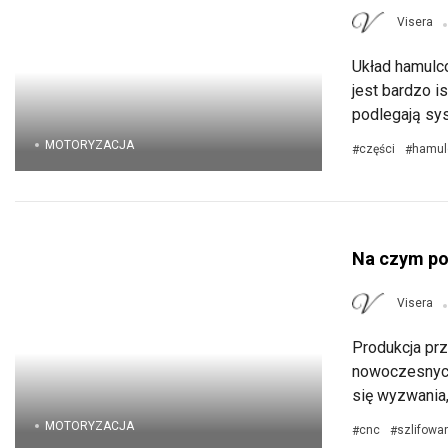
Visera
Układ hamulc
jest bardzo i
podlegają sy
MOTORYZACJA
części
hamul
#
#
Na czym po
Visera
Produkcja prz
nowoczesnych
się wyzwania,
MOTORYZACJA
cnc
szlifowa
#
#