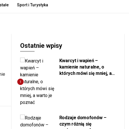
tałe
Sport i Turystyka
Publikacja Artykułu
Polityka prywatności
Kontakt
Ostatnie wpisy
Kwarcyt i wapień –
kamienie naturalne, o
których mówi się mniej, a
nie
warto je poznać
1
Rodzaje domofonów –
czym różnią się