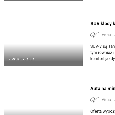
SUV klasy 
Visera
SUV-y są sam
tym również i
komfort jazdy 
MOTORYZACJA
Auta na mi
Visera
Oferta wypoż