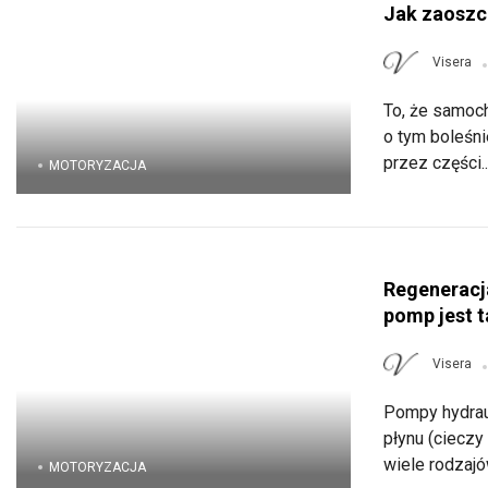
Jak zaoszc
Visera
To, że samoc
o tym boleśni
przez części..
MOTORYZACJA
Regeneracj
pomp jest 
Visera
Pompy hydrau
płynu (cieczy
wiele rodzajów
MOTORYZACJA