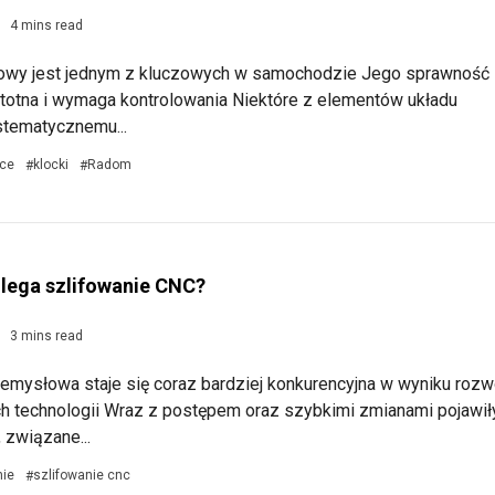
4 mins read
owy jest jednym z kluczowych w samochodzie Jego sprawność
stotna i wymaga kontrolowania Niektóre z elementów układu
stematycznemu...
ce
klocki
Radom
#
#
lega szlifowanie CNC?
3 mins read
emysłowa staje się coraz bardziej konkurencyjna w wyniku rozw
 technologii Wraz z postępem oraz szybkimi zmianami pojawił
 związane...
nie
szlifowanie cnc
#