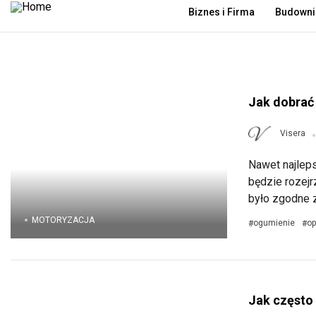
Biznes i Firma
Budowni
8 sierpnia 2026
Jak dobrać
Visera
Nawet najlep
będzie rozej
było zgodne z
MOTORYZACJA
ogumienie
op
#
#
Jak często