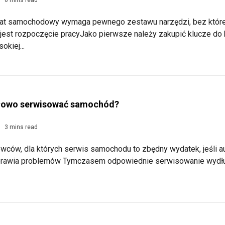
at samochodowy wymaga pewnego zestawu narzędzi, bez któr
est rozpoczęcie pracyJako pierwsze należy zakupić klucze do k
okiej...
łowo serwisować samochód?
3 mins read
owców, dla których serwis samochodu to zbędny wydatek, jeśli a
 sprawia problemów Tymczasem odpowiednie serwisowanie wydł