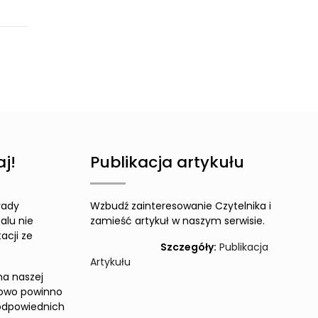
j!
Publikacja artykułu
rady
Wzbudź zainteresowanie Czytelnika i
alu nie
zamieść artykuł w naszym serwisie.
acji ze
Szczegóły:
Publikacja
Artykułu
na naszej
zowo powinno
odpowiednich