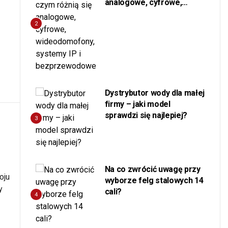
analogowe, cyfrowe,
wideodomofony, systemy
IP i bezprzewodowe
2
Dystrybutor wody dla małej
firmy – jaki model
sprawdzi się najlepiej?
3
Na co zwrócić uwagę przy
oju
wyborze felg stalowych 14
y
cali?
4