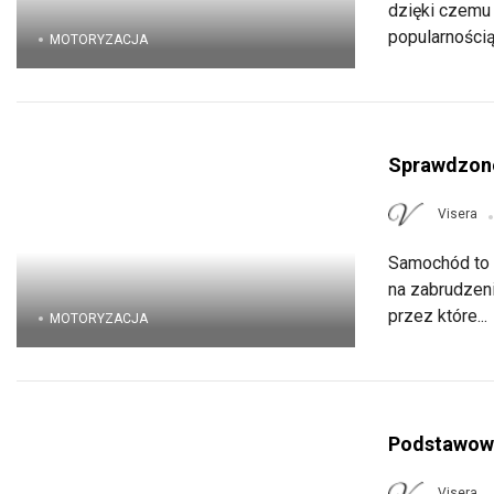
dzięki czemu
popularnością 
MOTORYZACJA
Sprawdzone
Visera
Samochód to r
na zabrudzeni
przez które...
MOTORYZACJA
Podstawowe 
Visera