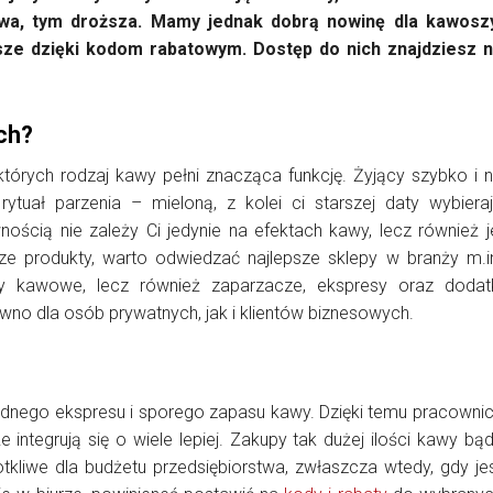
a, tym droższa. Mamy jednak dobrą nowinę dla kawosz
sze dzięki kodom rabatowym. Dostęp do nich znajdziesz 
ch?
 których rodzaj kawy pełni znacząca funkcję. Żyjący szybko i 
rytuał parzenia – mieloną, z kolei ci starszej daty wybiera
nością nie zależy Ci jedynie na efektach kawy, lecz również j
e produkty, warto odwiedzać najlepsze sklepy w branży m.i
ty kawowe, lecz również zaparzacze, ekspresy oraz dodat
no dla osób prywatnych, jak i klientów biznesowych.
ządnego ekspresu i sporego zapasu kawy. Dzięki temu pracowni
 integrują się o wiele lepiej. Zakupy tak dużej ilości kawy bą
kliwe dla budżetu przedsiębiorstwa, zwłaszcza wtedy, gdy je