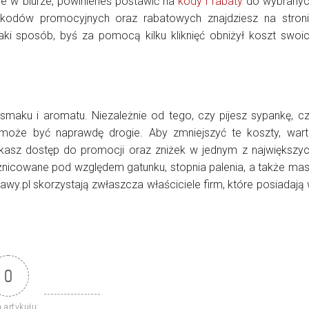
wie w biurze, powinieneś postawić na
kody i rabaty
do wybrany
kodów promocyjnych oraz rabatowych znajdziesz na stron
ki sposób, byś za pomocą kilku kliknięć obniżył koszt swoi
smaku i aromatu. Niezależnie od tego, czy pijesz sypankę, c
 może być naprawdę drogie. Aby zmniejszyć te koszty, war
skasz dostęp do promocji oraz zniżek w jednym z największy
żnicowane pod względem gatunku, stopnia palenia, a także ma
wy.pl skorzystają zwłaszcza właściciele firm, które posiadają
0
 artykułu: