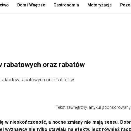
ctwo
Dom i Wnętrze
Gastronomia
Motoryzacja
Pozos
w rabatowych oraz rabatów
Tekst zewnętrzny, artykuł sponsorowany
 się w nieskończoność, a nocne zmiany nie mają sensu. Dob
Jej wyznawcy nie tylko stawiają na efekty, lecz również rac