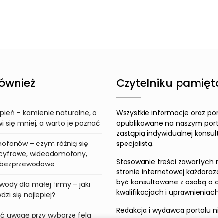
ównież
Czytelniku pamięta
pień – kamienie naturalne, o
Wszystkie informacje oraz po
 się mniej, a warto je poznać
opublikowane na naszym port
zastąpią indywidualnej konsult
ofonów – czym różnią się
specjalistą.
cyfrowe, wideodomofony,
Stosowanie treści zawartych 
i bezprzewodowe
stronie internetowej każdora
być konsultowane z osobą o 
wody dla małej firmy – jaki
kwalifikacjach i uprawnieniach
zi się najlepiej?
Redakcja i wydawca portalu n
ić uwagę przy wyborze felg