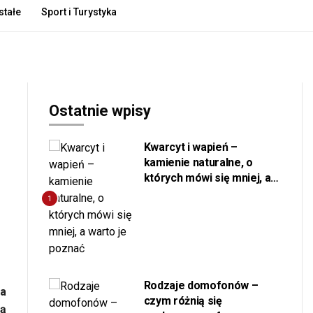
tałe
Sport i Turystyka
Publikacja Artykułu
Polityka prywatności
Kontakt
Ostatnie wpisy
Kwarcyt i wapień –
kamienie naturalne, o
których mówi się mniej, a
warto je poznać
1
Rodzaje domofonów –
ra
czym różnią się
zą