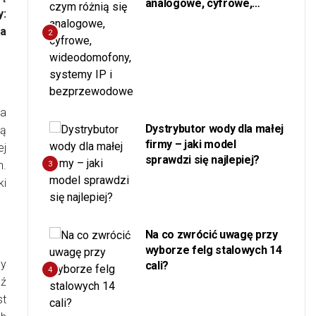
analogowe, cyfrowe,
y:
wideodomofony, systemy
na
IP i bezprzewodowe
2
na
Dystrybutor wody dla małej
ją
firmy – jaki model
ej
sprawdzi się najlepiej?
n.
3
ki
Na co zwrócić uwagę przy
wyborze felg stalowych 14
cy
cali?
4
dź
st