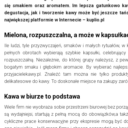
się smakiem oraz aromatem. Im lepsza gatunkowo kaw
degustacja, jak i tworzenie kawy może być jeszcze tań
największej platformie w Internecie – kuplio.pl
Mielona, rozpuszczalna, a może w kapsułka
Ile ludzi, tyle przyzwyczajeń, smaków i małych rytuałów, w
pełnych obrotach wybierają szybkie kapsułki, celebrujący 
rozpuszczalną. Niezależnie, do której grupy należysz, z pew
bogatym smaku i głębokim aromacie. By wybierać najlepsz
przyjacielekawy.pl. Znaleźć tam można nie tylko produk
delikatesowe do kawy. To doskonałe miejsce na zakupy zarów
Kawa w biurze to podstawa
Wiele firm nie wyobraża sobie przestrzeni biurowej bez por
są wydajniejsi, startują z pełną mocą do obowiązków,a także
cykliczne prace konserwacyjne przy ekspresie mogą być dot