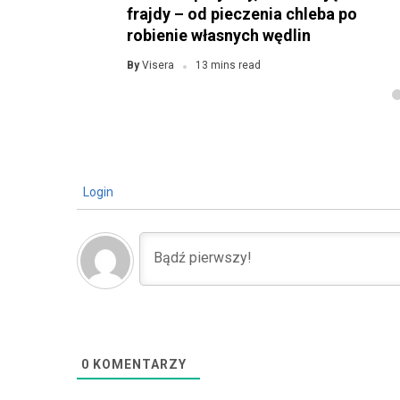
frajdy – od pieczenia chleba po
robienie własnych wędlin
Visera
By
13 mins read
Login
0
KOMENTARZY