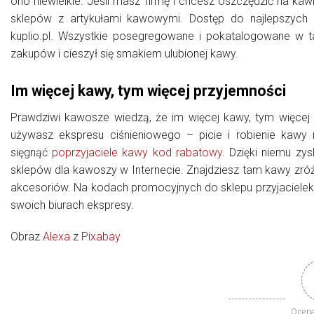
ono niewielkie. Jeśli masz firmę i chcesz oszczędzić na ka
sklepów z artykułami kawowymi. Dostęp do najlepszych 
kuplio.pl. Wszystkie posegregowane i pokatalogowane w ta
zakupów i cieszył się smakiem ulubionej kawy.
Im więcej kawy, tym więcej przyjemności
Prawdziwi kawosze wiedzą, że im więcej kawy, tym więcej 
używasz ekspresu ciśnieniowego – picie i robienie kawy
sięgnąć
poprzyjaciele kawy kod rabatowy
. Dzięki niemu zy
sklepów dla kawoszy w Internecie. Znajdziesz tam kawy zró
akcesoriów. Na kodach promocyjnych do sklepu przyjacieleka
swoich biurach ekspresy.
Obraz
Alexa
z
Pixabay
Ocena