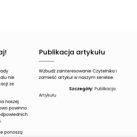
j!
Publikacja artykułu
rady
Wzbudź zainteresowanie Czytelnika i
alu nie
zamieść artykuł w naszym serwisie.
acji ze
Szczegóły:
Publikacja
Artykułu
na naszej
zowo powinno
odpowiednich
.
ie ponoszą