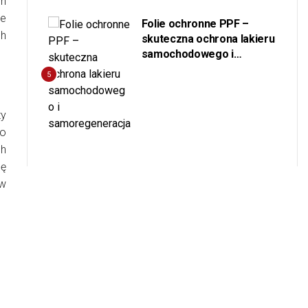
ch
ie
Folie ochronne PPF –
ch
skuteczna ochrona lakieru
samochodowego i
samoregeneracja
5
zy
to
ch
sę
 w