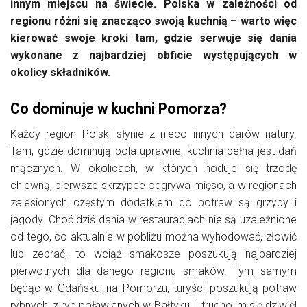
innym miejscu na świecie. Polska w zależności od
regionu różni się znacząco swoją kuchnią – warto więc
kierować swoje kroki tam, gdzie serwuje się dania
wykonane z najbardziej obficie występujących w
okolicy składników.
Co dominuje w kuchni Pomorza?
Każdy region Polski słynie z nieco innych darów natury.
Tam, gdzie dominują pola uprawne, kuchnia pełna jest dań
mącznych. W okolicach, w których hoduje się trzodę
chlewną, pierwsze skrzypce odgrywa mięso, a w regionach
zalesionych częstym dodatkiem do potraw są grzyby i
jagody. Choć dziś dania w restauracjach nie są uzależnione
od tego, co aktualnie w pobliżu można wyhodować, złowić
lub zebrać, to wciąż smakosze poszukują najbardziej
pierwotnych dla danego regionu smaków. Tym samym
będąc w Gdańsku, na Pomorzu, turyści poszukują potraw
rybnych, z ryb poławianych w Bałtyku. I trudno im się dziwić!