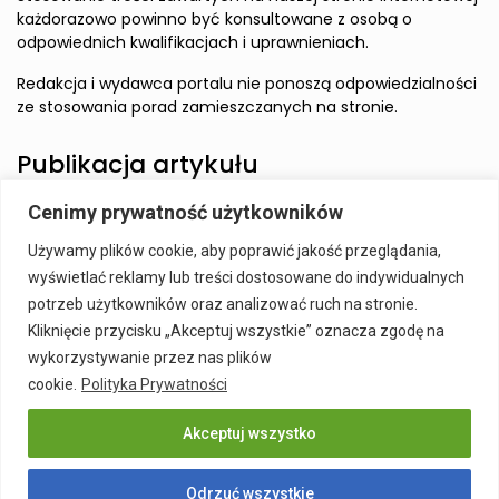
każdorazowo powinno być konsultowane z osobą o
odpowiednich kwalifikacjach i uprawnieniach.
Redakcja i wydawca portalu nie ponoszą odpowiedzialności
ze stosowania porad zamieszczanych na stronie.
Publikacja artykułu
Cenimy prywatność użytkowników
Wzbudź zainteresowanie Czytelnika i zamieść artykuł w
Używamy plików cookie, aby poprawić jakość przeglądania,
naszym serwisie.
wyświetlać reklamy lub treści dostosowane do indywidualnych
Szczegóły:
Publikacja Artykułu
potrzeb użytkowników oraz analizować ruch na stronie.
Kliknięcie przycisku „Akceptuj wszystkie” oznacza zgodę na
wykorzystywanie przez nas plików
cookie.
Polityka Prywatności
Akceptuj wszystko
Publikacja Artykułu
Polityka prywatności
Kontakt
Odrzuć wszystkie