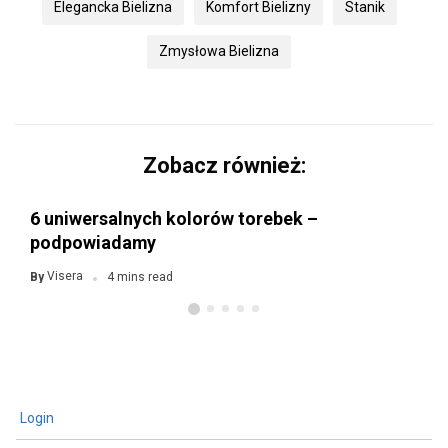
Elegancka Bielizna
Komfort Bielizny
Stanik
Zmysłowa Bielizna
Zobacz również:
6 uniwersalnych kolorów torebek –
podpowiadamy
Visera
By
4 mins read
Login